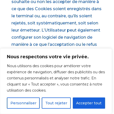
souhaite ou non les accepter de manière à
ce que des Cookies soient enregistrés dans
le terminal ou, au contraire, qu’ils soient
rejetés, soit systématiquement, soit selon
leur émetteur. L’Utilisateur peut également
configurer son logiciel de navigation de
manière à ce que l’acceptation ou le refus
des Cookies lui soient proposés
Nous respectons votre vie privée.
ponctuellement, avant qu’un Cookie soit
susceptible d’être enregistré dans son
Nous utilisons des cookies pour améliorer votre
expérience de navigation, diffuser des publicités ou des
terminal. https://kvalentin.org informe
contenus personnalisés et analyser notre trafic. En
l’Utilisateur que, dans ce cas, il se peut que
cliquant sur « Tout accepter », vous consentez à notre
les fonctionnalités de son logiciel de
utilisation des cookies.
navigation ne soient pas toutes disponibles.
Personnaliser
Tout rejeter
Accepter tout
Si l’Utilisateur refuse l’enregistrement de
Cookies dans son terminal ou son